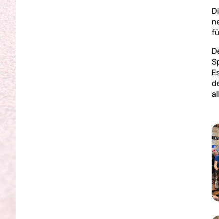
D
n
fü
D
S
E
d
a