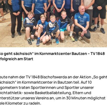
So geht sächsisch“ im Kornmarktcenter Bautzen – TV 1848
rfolgreich am Start
eute nahm der TV 1848 Bischofswerda an der Aktion „So geh
ächsisch“ im Kornmarktcenter in Bautzen teil. Auf 10
rgometern traten Sportlerinnen und Sportler unserer
eichtathletik- sowie Basketballabteilung, Eltern und
nterstützer unseres Vereins an, um in 30 Minuten möglichst
ele Kilometer zu radeln.