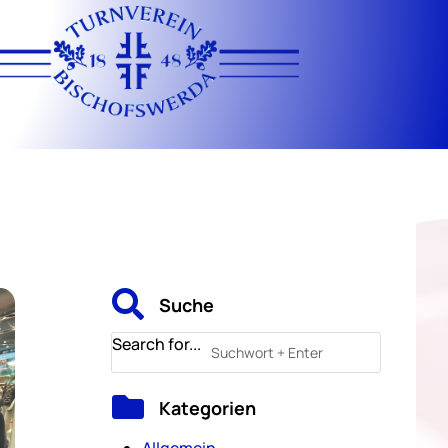

Suche
Search for...

Kategorien
Allgemein