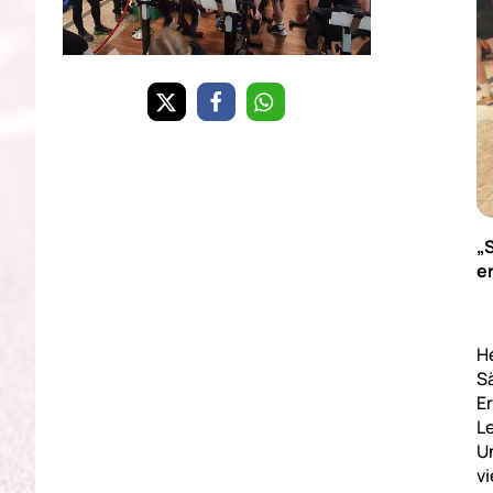
„
e
H
S
E
L
U
vi