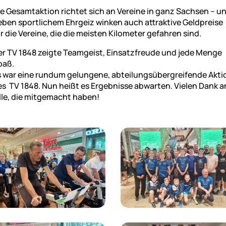
ie Gesamtaktion richtet sich an Vereine in ganz Sachsen – u
eben sportlichem Ehrgeiz winken auch attraktive Geldpreise
r die Vereine, die die meisten Kilometer gefahren sind.
er TV 1848 zeigte Teamgeist, Einsatzfreude und jede Menge
paß.
s war eine rundum gelungene, abteilungsübergreifende Akti
es TV 1848. Nun heißt es Ergebnisse abwarten. Vielen Dank a
llle, die mitgemacht haben!