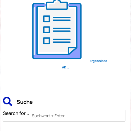
Ergebnisse
AK …

Suche
Search for...