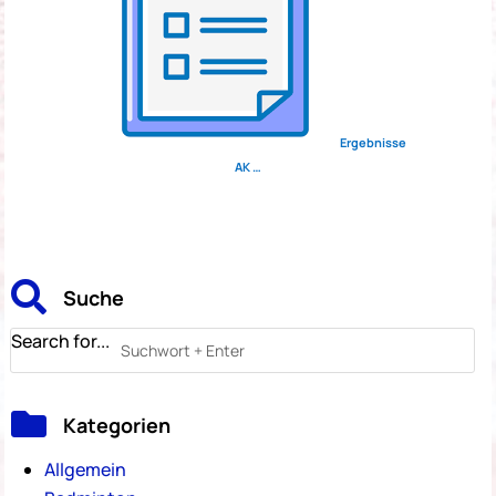
Ergebnisse
AK …

Suche
Search for...

Kategorien
Allgemein