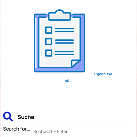
Ergebnisse
AK …

Suche
Search for...