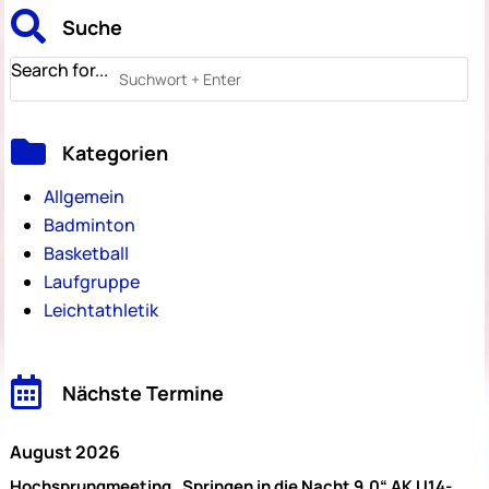

Suche
Search for...

Kategorien
Allgemein
Badminton
Basketball
Laufgruppe
Leichtathletik

Nächste Termine
August 2026
Hochsprungmeeting „Springen in die Nacht 9.0“ AK U14-