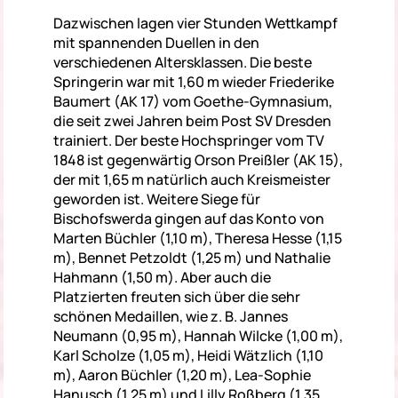
Dazwischen lagen vier Stunden Wettkampf
mit spannenden Duellen in den
verschiedenen Altersklassen. Die beste
Springerin war mit 1,60 m wieder Friederike
Baumert (AK 17) vom Goethe-Gymnasium,
die seit zwei Jahren beim Post SV Dresden
trainiert. Der beste Hochspringer vom TV
1848 ist gegenwärtig Orson Preißler (AK 15),
der mit 1,65 m natürlich auch Kreismeister
geworden ist. Weitere Siege für
Bischofswerda gingen auf das Konto von
Marten Büchler (1,10 m), Theresa Hesse (1,15
m), Bennet Petzoldt (1,25 m) und Nathalie
Hahmann (1,50 m). Aber auch die
Platzierten freuten sich über die sehr
schönen Medaillen, wie z. B. Jannes
Neumann (0,95 m), Hannah Wilcke (1,00 m),
Karl Scholze (1,05 m), Heidi Wätzlich (1,10
m), Aaron Büchler (1,20 m), Lea-Sophie
Hanusch (1,25 m) und Lilly Roßberg (1,35