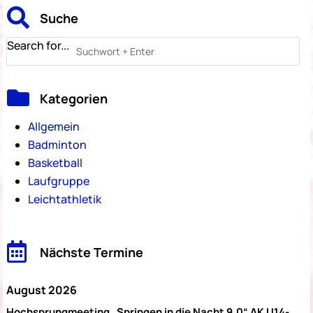

Suche
Search for...

Kategorien
Allgemein
Badminton
Basketball
Laufgruppe
Leichtathletik

Nächste Termine
August 2026
Hochsprungmeeting „Springen in die Nacht 9.0“ AK U14-