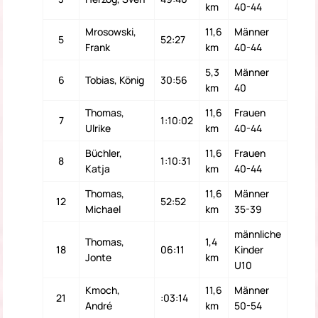
km
40-44
Mrosowski,
11,6
Männer
5
52:27
Frank
km
40-44
5,3
Männer
6
Tobias, König
30:56
km
40
Thomas,
11,6
Frauen
7
1:10:02
Ulrike
km
40-44
Büchler,
11,6
Frauen
8
1:10:31
Katja
km
40-44
Thomas,
11,6
Männer
12
52:52
Michael
km
35-39
männliche
Thomas,
1,4
18
06:11
Kinder
Jonte
km
U10
Kmoch,
11,6
Männer
21
:03:14
André
km
50-54