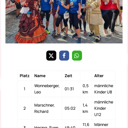
Platz
Name
Zeit
Alter
Wonneberger,
0,5
männliche
1
01:31
Leo
km
Kinder U8
männliche
Marschner,
1,4
2
05:02
Kinder
Richard
km
U12
11,6
Männer
3
Herzog, Sven
49:40