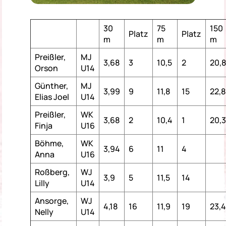
30
75
150
Platz
Platz
m
m
m
Preißler,
MJ
3,68
3
10,5
2
20,
Orson
U14
Günther,
MJ
3,99
9
11,8
15
22,
Elias Joel
U14
Preißler,
WK
3,68
2
10,4
1
20,
Finja
U16
Böhme,
WK
3,94
6
11
4
Anna
U16
Roßberg,
WJ
3,9
5
11,5
14
Lilly
U14
Ansorge,
WJ
4,18
16
11,9
19
23,4
Nelly
U14