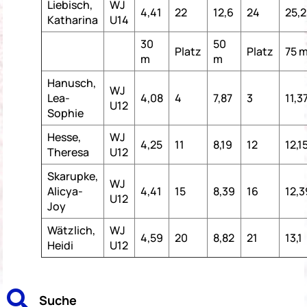
Liebisch,
WJ
4,41
22
12,6
24
25,
Katharina
U14
30
50
Platz
Platz
75 
m
m
Hanusch,
WJ
Lea-
4,08
4
7,87
3
11,3
U12
Sophie
Hesse,
WJ
4,25
11
8,19
12
12,1
Theresa
U12
Skarupke,
WJ
Alicya-
4,41
15
8,39
16
12,3
U12
Joy
Wätzlich,
WJ
4,59
20
8,82
21
13,1
Heidi
U12

Suche