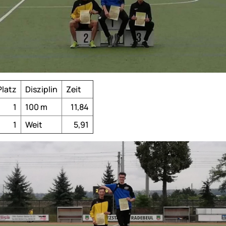
Platz
Disziplin
Zeit
1
100 m
11,84
1
Weit
5,91