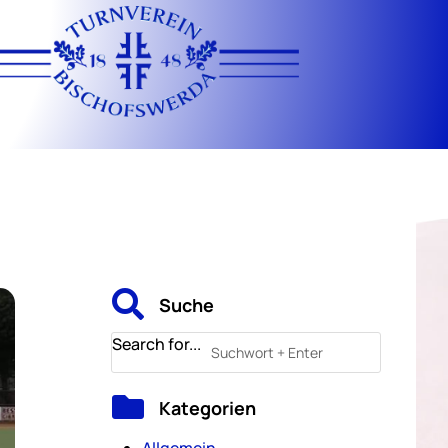

Suche
Search for...

Kategorien
Allgemein