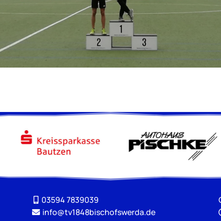
03594 7839039
info@tv1848bischofswerda.de