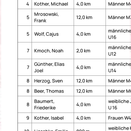
4
Kother, Michael
4,0 km
Männer M
Mrosowski,
5
12,0 km
Männer M
Frank
männlich
5
Wolf, Cajus
4,0 km
U16
männliche
7
Kmoch, Noah
2,0 km
U12
Günther, Elias
männlich
7
4,0 km
Joel
U14
8
Herzog, Sven
12,0 km
Männer M
8
Beer, Thomas
12,0 km
Männer M
Baumert,
weibliche
8
4,0 km
Friederike
U 16
9
Kother, Isabel
4,0 km
Frauen W
weibliche 