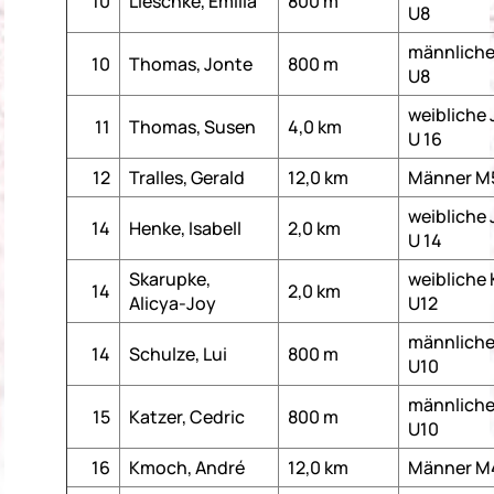
10
Lieschke, Emilia
800 m
U8
männliche
10
Thomas, Jonte
800 m
U8
weibliche
11
Thomas, Susen
4,0 km
U 16
12
Tralles, Gerald
12,0 km
Männer M
weibliche
14
Henke, Isabell
2,0 km
U 14
Skarupke,
weibliche 
14
2,0 km
Alicya-Joy
U12
männliche
14
Schulze, Lui
800 m
U10
männliche
15
Katzer, Cedric
800 m
U10
16
Kmoch, André
12,0 km
Männer M