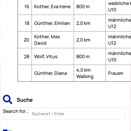
weibliche 
16
Kother, Eva Irene
800 m
U10
männliche
18
Günther, Emilian
2,0 km
U12
Kother, Max
männliche
20
2,0 km
David
U12
männliche
28
Wolf, Vitus
800 m
U10
4,0 km
Günther, Diana
Frauen
Walking

Suche
Search for...