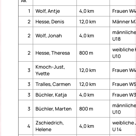
Ak
1
Wolf, Antje
4,0 km
Frauen W
2
Hesse, Denis
12,0 km
Männer M
männlich
2
Wolf, Jonah
4,0 km
U18
weibliche 
2
Hesse, Theresa
800 m
U10
Kmoch-Just,
3
12,0 km
Frauen W
Yvette
3
Tralles, Carmen
12,0 km
Frauen W
3
Büchler, Katja
4,0 km
Frauen W
männliche
3
Büchler, Marten
800 m
U10
Zschiedrich,
weibliche
4
4,0 km
Helene
U 14