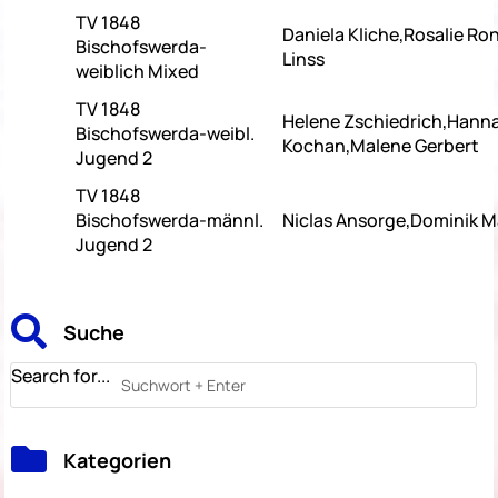
TV 1848
Daniela Kliche,Rosalie R
Bischofswerda-
Linss
weiblich Mixed
TV 1848
Helene Zschiedrich,Hann
Bischofswerda-weibl.
Kochan,Malene Gerbert
Jugend 2
TV 1848
Bischofswerda-männl.
Niclas Ansorge,Dominik M
Jugend 2

Suche
Search for...

Kategorien