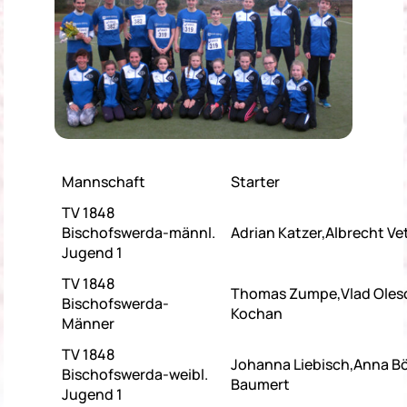
Mannschaft
Starter
TV 1848
Bischofswerda-männl.
Adrian Katzer,Albrecht Ve
Jugend 1
TV 1848
Thomas Zumpe,Vlad Oles
Bischofswerda-
Kochan
Männer
TV 1848
Johanna Liebisch,Anna B
Bischofswerda-weibl.
Baumert
Jugend 1