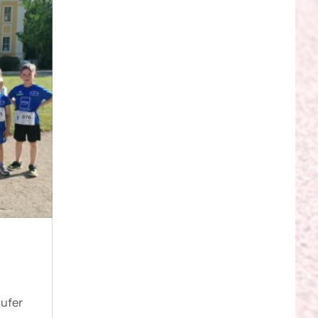
m
äufer