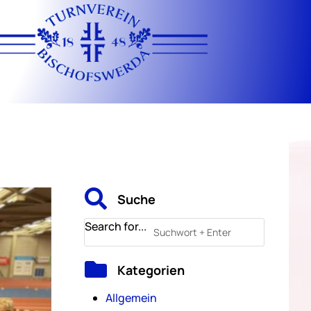

Suche
Search for...

Kategorien
Allgemein