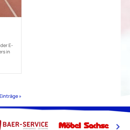
 der E-
rs in
Einträge »